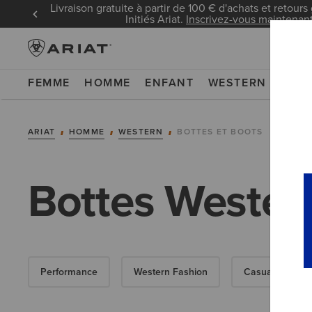
Livraison gratuite à partir de 100 € d'achats et retours 
Initiés Ariat.
Inscrivez-vous maintenan
FEMME
HOMME
ENFANT
WESTERN
WOR
ARIAT
HOMME
WESTERN
BOTTES ET BOOTS
Bottes Weste
Performance
Western Fashion
Casual