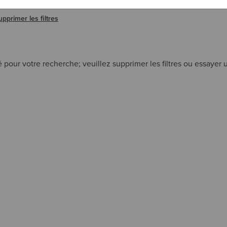
E FILTRE SNIP
upprimer les filtres
 pour votre recherche; veuillez supprimer les filtres ou essayer