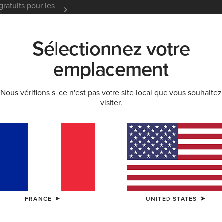
gratuits pour les
Garantie 12 mois
En Savoir
t
Sélectionnez votre
K
NOUVEAUTÉS & SÉLECTIONS
ARIAT LIFE
OU
emplacement
Nous vérifions si ce n'est pas votre site local que vous souhaitez
visiter.
rn homme et Bot
FRANCE
UNITED STATES