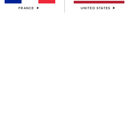
FRANCE
UNITED STATES
HOMME
HOMME
Wexford Bison Chelsea Boot
Wexford Bison Chelsea Boot
215,00 €
215,00 €
HOMME
HOMME
Wexford Waterproof Chelsea
Skyline Summit Waterproof
Boot
Boot
215,00 €
200,00 €