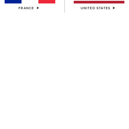
FRANCE
UNITED STATES
HOMME
HOMME
Country Mule
Antigua Boat Shoe
115,00 €
130,00 €
HOMME
HOMME
Antigua Boat Shoe
Wexford Waterproof Chelsea
Boot
130,00 €
215,00 €