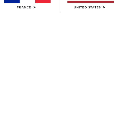
FRANCE
UNITED STATES
HOMME
HOMME
Two24 Napa Shirt
Two24 Shaldon Polo Shirt
110,00 €
45,00 €
HOMME
HOMME
Two24 Napa Shirt
Two24 Shaldon Polo Shirt
110,00 €
45,00 €