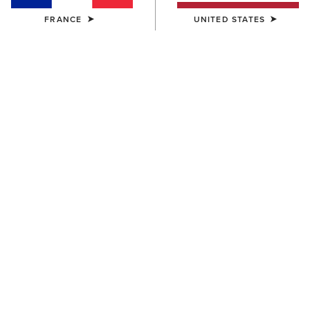
FRANCE
UNITED STATES
HOMME
HOMME
Rebar Workman Duracanvas
Rebar Lightweight Sweatshirt
1/4 Zip Sweatshirt
45,00 €
85,00 €
HOMME
HOMME
Rebar Workman Graphic
Rebar Workman Hardhead
Hoodie
Hoodie
70,00 €
65,00 €