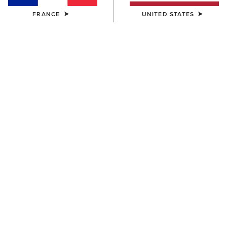
FRANCE
UNITED STATES
HOMME
HOMME
Rebar Storm Fighter 2.0
Rebar DuraCanvas Jacket
Waterproof Jacket
150,00 €
210,00 €
HOMME
HOMME
Rebar DuraCanvas Jacket
Rebar Canvas Shirt Jacket
150,00 €
110,00 €