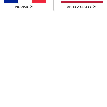
FRANCE
UNITED STATES
HOMME
HOMME
Rebar Storm Fighter 2.0
Rebar DuraCanvas Jacket
Waterproof Jacket
150,00 €
210,00 €
HOMME
HOMME
Rebar DuraCanvas Jacket
Rebar Canvas Shirt Jacket
150,00 €
110,00 €