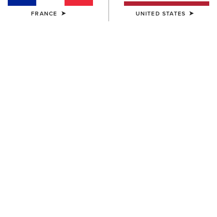
FRANCE
UNITED STATES
HOMME
HOMME
Pro Performance Round Toe
Pro Performance Wide
Insole
Square Toe Insole
14,00 €
14,00 €