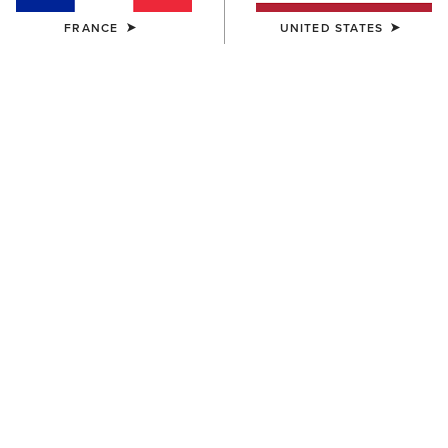
FRANCE
UNITED STATES
HOMME
HOMME
Pro Performance Round Toe
Pro Performance Wide
Insole
Square Toe Insole
14,00 €
14,00 €