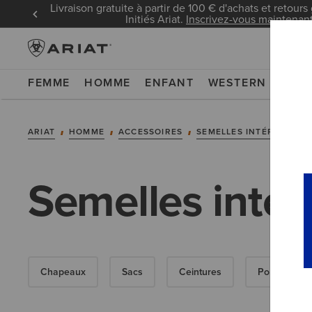
Livraison gratuite à partir de 100 € d'achats et retours 
Initiés Ariat.
Inscrivez-vous maintenan
FEMME
HOMME
ENFANT
WESTERN
WOR
ARIAT
HOMME
ACCESSOIRES
SEMELLES INTÉRIEURES
Semelles inté
Chapeaux
Sacs
Ceintures
Portefeuilles