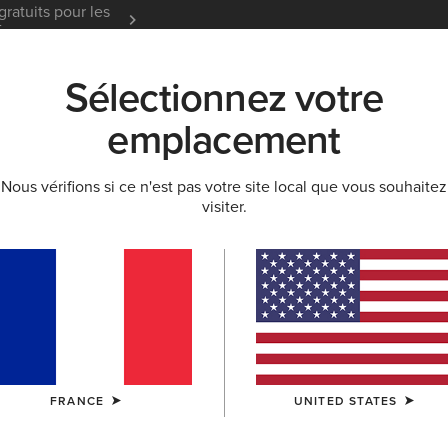
gratuits pour les
Garantie 12 mois
En Savoir
t
Sélectionnez votre
K
NOUVEAUTÉS & SÉLECTIONS
ARIAT LIFE
OU
emplacement
Nous vérifions si ce n'est pas votre site local que vous souhaitez
SEMELLES INTÉRIEURES
visiter.
rieures homme
Gants
Chaussettes
Produits D'entretien
FRANCE
UNITED STATES