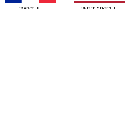
FRANCE
UNITED STATES
ENFANT
ENFANT
Ariat American Bison T-Shirt
Ariat Cowgirl Vibes T-Shirt
25,00 €
25,00 €
ENFANT
ENFANT
Cactus Print Cap
Palmer R Toe Western Boot
30,00 €
95,00 €