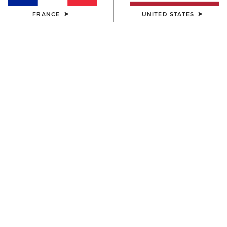
FRANCE
UNITED STATES
ENFANT
ENFANT
Westwood Wide Square Toe
Decatur Western Boot
Western Boot
100,00 €
100,00 €
ENFANT
ENFANT
Heritage Western Boot
Tombstone Wide Square Toe
Western Boot
95,00 €
95,00 €