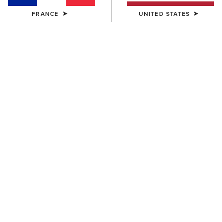
FRANCE
UNITED STATES
ENFANT
ENFANT
Heritage Western Boot
Tombstone Wide Square Toe
Western Boot
95,00 €
95,00 €
ENFANT
ENFANT
Westwood Wide Square Toe
Rodeo Champ Buckle Belt
Western Boot
50,00 €
100,00 €