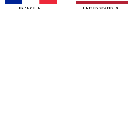
FRANCE
UNITED STATES
ENFANT
ENFANT
Palmer R Toe Western Boot
Ariat American Bison T-Shirt
95,00 €
25,00 €
ENFANT
ENFANT
Ariat Cowgirl Vibes T-Shirt
Ariat Cattle Skull Freedom T-
Shirt
25,00 €
25,00 €