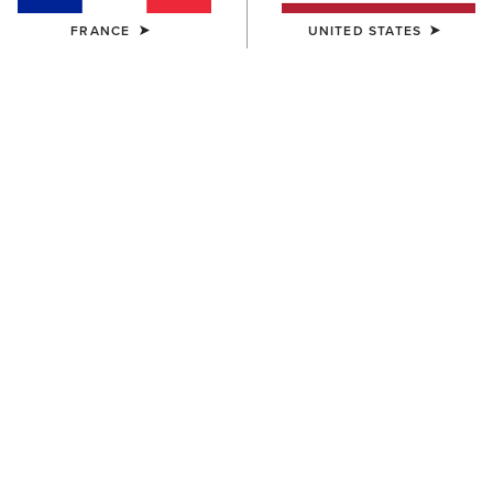
FRANCE
UNITED STATES
ENFANT
ENFANT
Ariat American Bison T-Shirt
Ariat Cattle Skull Freedom T-
Shirt
25,00 €
25,00 €
ENFANT
ENFANT
Vertical Logo T-Shirt
Vertical Logo T-Shirt
25,00 €
25,00 €