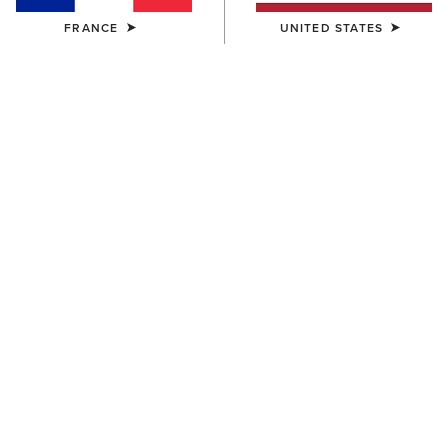
FRANCE
UNITED STATES
HOMME
HOMME
Rebar Workman Graphic
Rebar Workman T-Shirt
Hoodie
35,00 €
70,00 €
HOMME
HOMME
Rebar Workman T-Shirt
Rebar Workman T-Shirt
35,00 €
35,00 €
BEST-SELLER