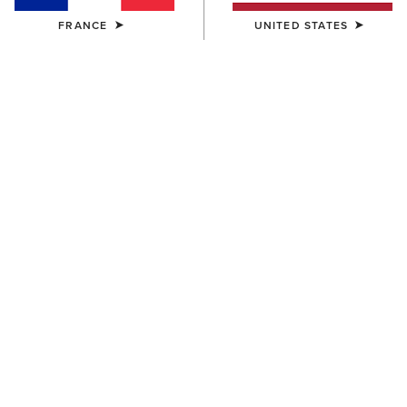
FRANCE
UNITED STATES
HOMME
HOMME
Rebar Workman T-Shirt
Rebar Workman T-Shirt
35,00 €
35,00 €
HOMME
HOMME
Rebar Workman T-Shirt
Rebar Workman Graphic
Hoodie
35,00 €
70,00 €
BEST-SELLER