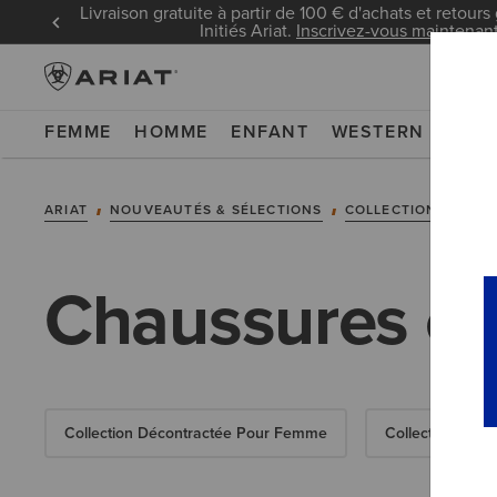
Livraison gratuite à partir de 100 € d'achats et retours 
Initiés Ariat.
Inscrivez-vous maintenan
FEMME
HOMME
ENFANT
WESTERN
WOR
ARIAT
NOUVEAUTÉS & SÉLECTIONS
COLLECTIONS
CO
Chaussures et
Collection Décontractée Pour Femme
Collection Déc