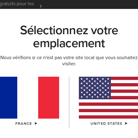
gratuits pour les
Garantie 12 mois
En Savoir
t
Sélectionnez votre
K
NOUVEAUTÉS & SÉLECTIONS
ARIAT LIFE
OU
emplacement
Nous vérifions si ce n'est pas votre site local que vous souhaitez
LLECTION DÉCONTRACTÉE
visiter.
 vêtements déco
ontractée Pour Homme
Collection Décontractée Pour Enfant
FRANCE
UNITED STATES