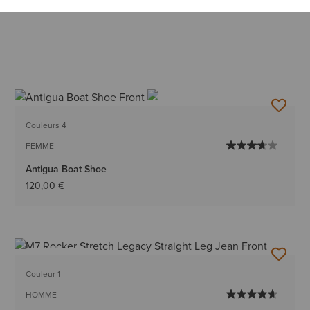
Couleurs 4
FEMME
Antigua Boat Shoe
120,00 €
BEST-SELLER
Couleur 1
HOMME