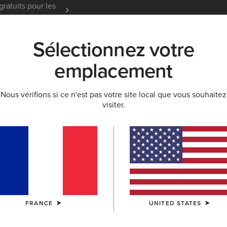
gratuits pour les
Garantie 12 mois
En Savoir
t
Sélectionnez votre
K
NOUVEAUTÉS & SÉLECTIONS
ARIAT LIFE
OU
emplacement
Nous vérifions si ce n'est pas votre site local que vous souhaitez
LLECTION DÉCONTRACTÉE
visiter.
 vêtements déco
ontractée Pour Homme
Collection Décontractée Pour Enfant
FRANCE
UNITED STATES