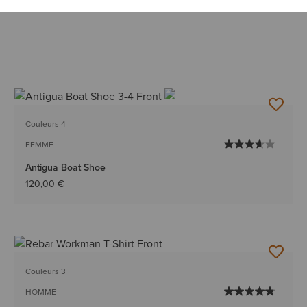
Couleurs 4
FEMME
Antigua Boat Shoe
120,00 €
Couleurs 3
HOMME