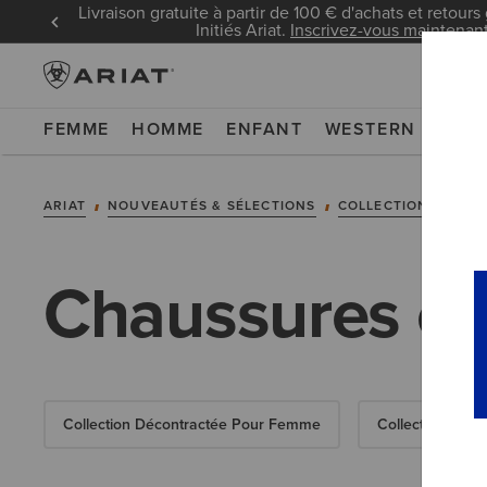
Livraison gratuite à partir de 100 € d'achats et retours 
Initiés Ariat.
Inscrivez-vous maintenan
FEMME
HOMME
ENFANT
WESTERN
WOR
ARIAT
NOUVEAUTÉS & SÉLECTIONS
COLLECTIONS
CO
Chaussures et
Collection Décontractée Pour Femme
Collection Déc