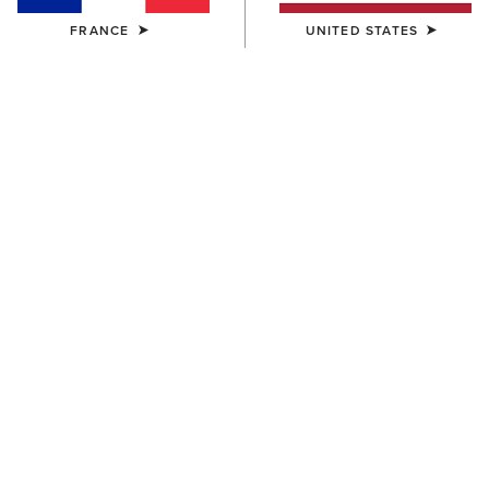
FRANCE
UNITED STATES
HOMME
FEMME
Rebar Workman Graphic
Antigua Boat Shoe
Hoodie
120,00 €
70,00 €
FEMME
HOMME
Antigua Boat Shoe
M7 Rocker Stretch Nassau
Stackable Straight Leg Jean
120,00 €
100,00 €