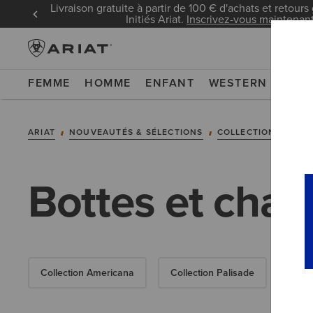
Livraison gratuite à partir de 100 € d'achats et retours 
Initiés Ariat.
Inscrivez-vous maintenan
FEMME
HOMME
ENFANT
WESTERN
WOR
ARIAT
NOUVEAUTÉS & SÉLECTIONS
COLLECTIONS
RA
Bottes et cha
Collection Americana
Collection Palisade
Bott