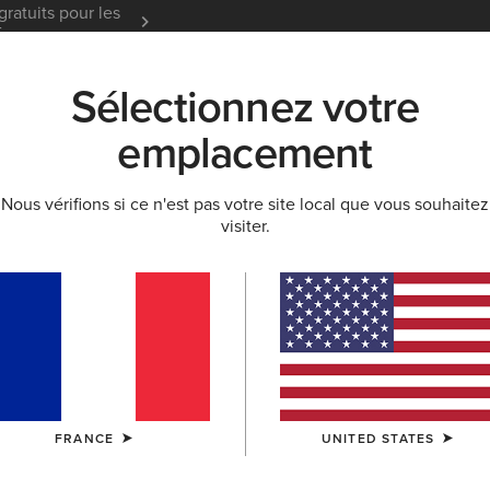
gratuits pour les
Garantie 12 mois
En Savoir
t
Sélectionnez votre
K
NOUVEAUTÉS & SÉLECTIONS
ARIAT LIFE
OU
emplacement
Nous vérifions si ce n'est pas votre site local que vous souhaitez
NDONNÉE
visiter.
ussures de rand
es Woodstock
Collection Heritage
Made In Mexico
FRANCE
UNITED STATES