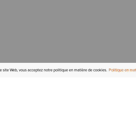
re site Web, vous acceptez notre politique en matière de cookies.
Politique en mat
COMPTE
I
STATUT DE LA
COMMANDE
Mon compte
Tr
RETOURS