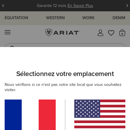
Garantie 12 mois
En Savoir Plus
ÉQUITATION
WESTERN
WORK
DENIM
MENU
Il
Jeans
Bottes
ARIAT
NOUVEAUTÉS & SÉLECTIONS
COLLECTIONS
PANTAL
Sélectionnez votre emplacement
C
Recherches populaires :
Nous vérifions si ce n'est pas votre site local que vous souhaitez
visiter.
Bottes
Chaussures
Jeans
Chemise