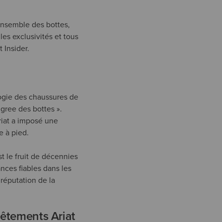
’ensemble des bottes,
es exclusivités et tous
 Insider.
logie des chaussures de
igree des bottes ».
riat a imposé une
e à pied.
 le fruit de décennies
ances fiables dans les
 réputation de la
vêtements Ariat