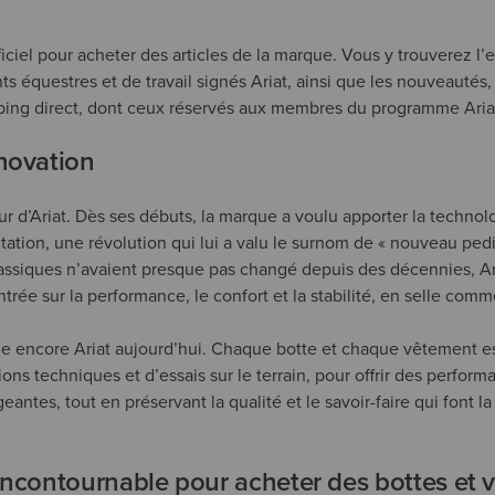
fficiel pour acheter des articles de la marque. Vous y trouverez l
équestres et de travail signés Ariat, ainsi que les nouveautés, l
ping direct, dont ceux réservés aux membres du programme Ariat
nnovation
ur d’Ariat. Dès ses débuts, la marque a voulu apporter la techno
tation, une révolution qui lui a valu le surnom de « nouveau ped
lassiques n’avaient presque pas changé depuis des décennies, A
rée sur la performance, le confort et la stabilité, en selle comm
e encore Ariat aujourd’hui. Chaque botte et chaque vêtement est
ions techniques et d’essais sur le terrain, pour offrir des perform
eantes, tout en préservant la qualité et le savoir-faire qui font la
incontournable pour acheter des bottes et 