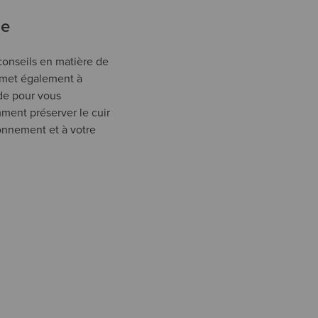
de
 conseils en matière de
l met également à
ode pour vous
ent préserver le cuir
onnement et à votre