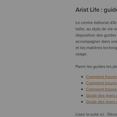
Ariat Life : gu
Le centre éditorial d’A
taille, au style de vie
disposition des guides
accompagner dans vos 
et les matières techni
usage.
Parmi les guides les pl
Comment trouver
Comment trouver 
Comment trouver 
Guide des jeans
Guide des jeans
Lisez la suite ici : Dé