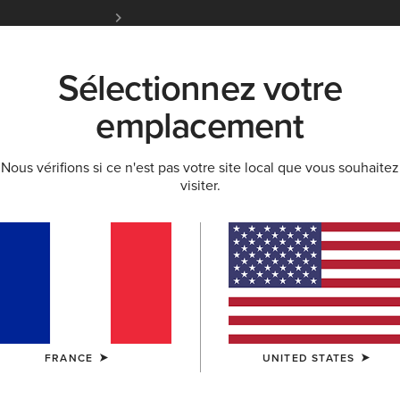
Livraison gratuite à partir de 100 € d'achats et 
Initiés Ariat.
Inscrivez-vous ma
Sélectionnez votre
K
NOUVEAUTÉS & SÉLECTIONS
ARIAT LIFE
OU
emplacement
Nous vérifions si ce n'est pas votre site local que vous souhaitez
OI ET GUIDES
BLOG
ATHLÈTES
ÉVÉNEMENTS
visiter.
FRANCE
UNITED STATES