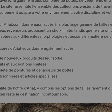
rouverez la gamme la plus complète de bottes, de vêtements et 
 Le site rassemble l’ensemble des collections western, de travail
’équipement adapté à votre environnement, votre discipline et vot
r Ariat.com donne aussi accès à la plus large gamme de tailles 
x revendeurs proposent un choix limité, tandis que le site officie
daptées aux différentes morphologies et besoins en matière de 
uprès d’Ariat vous donne également accès :
e nouveaux produits dès leur sortie
sifs et aux éditions limitées
ète de pointures et de largeurs de bottes
aisonnières et articles spécialisés
lité de l’offre d’Ariat, y compris les options de tailles rarement 
iciel reste la destination incontournable.