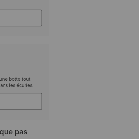
une botte tout
dans les écuries.
aque pas