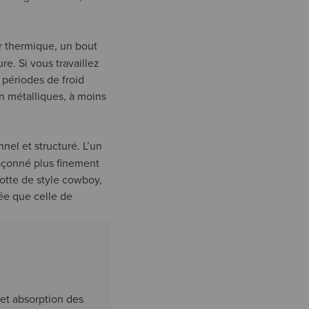
r thermique, un bout
re. Si vous travaillez
 périodes de froid
n métalliques, à moins
nnel et structuré. L’un
 façonné plus finement
otte de style cowboy,
ée que celle de
 et absorption des