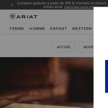
Livraison gratuite à partir de 100 € d'achats et retours 
Initiés Ariat.
Inscrivez-vous maintenan
FEMME
HOMME
ENFANT
WESTERN
WOR
ACCUEIL
MODES D'EMPL