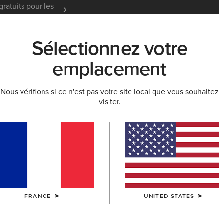
gratuits pour les
Garantie 12 mois
En Savoir
t
Sélectionnez votre
K
NOUVEAUTÉS & SÉLECTIONS
ARIAT LIFE
OU
emplacement
Nous vérifions si ce n'est pas votre site local que vous souhaitez
OI ET GUIDES
BLOG
ATHLÈTES
ÉVÉNEMENTS
visiter.
FRANCE
UNITED STATES