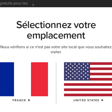
gratuits pour les
Garantie 12 mois
En Savoir
t
Sélectionnez votre
K
NOUVEAUTÉS & SÉLECTIONS
ARIAT LIFE
OU
emplacement
Nous vérifions si ce n'est pas votre site local que vous souhaitez
OI ET GUIDES
BLOG
ATHLÈTES
ÉVÉNEMENTS
visiter.
FRANCE
UNITED STATES