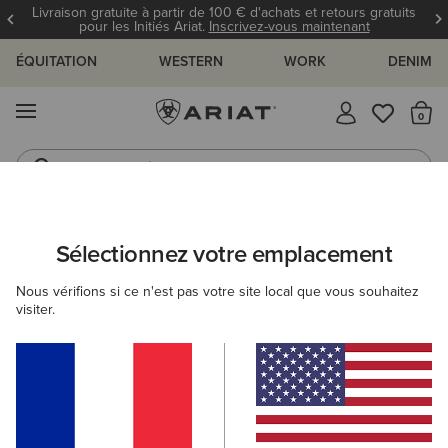
Livraison gratuite à partir de 100 € d'achats et retours gratuits
pour les Initiés Ariat.
Inscrivez-vous maintenant
ÉQUITATION
WESTERN
WORK
DENIM
MENU
Il
Jeans
Bottes
Sélectionnez votre emplacement
C
PLOI ET GUIDES
BLOG
ATHLÈTES
ÉVÉNEMENTS
Nous vérifions si ce n'est pas votre site local que vous souhaitez
visiter.