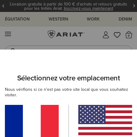
Livraison gratuite à partir de 100 € d'achats et retours gratuits
pour les Initiés Ariat.
Inscrivez-vous maintenant
ÉQUITATION
WESTERN
WORK
DENIM
MENU
Il
Bottes Western
Jeans
Sélectionnez votre emplacement
C
PLOI ET GUIDES
BLOG
ATHLÈTES
ÉVÉNEMENTS
Nous vérifions si ce n'est pas votre site local que vous souhaitez
visiter.