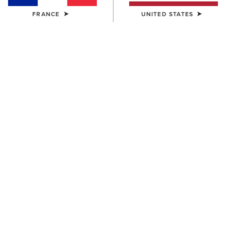
FRANCE
UNITED STATES
COULEUR:
EUREKA
Tableau des tailles