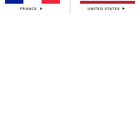
FRANCE
UNITED STATES
COULEUR:
NAVYT
Tableau des tailles