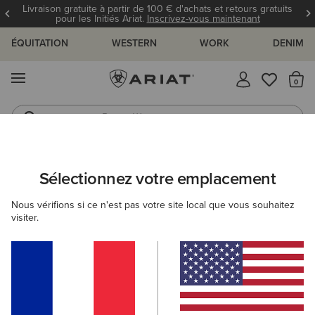
Livraison gratuite à partir de 100 € d'achats et retours gratuits
pour les Initiés Ariat.
Inscrivez-vous maintenant
ÉQUITATION
WESTERN
WORK
DENIM
MENU
Il
Bottes Western
Jeans
FEMME
CAMPAGNE
ACCESSOIRES
CHAPEAUX
Sélectionnez votre emplacement
C
Ashwell Beanie
Nous vérifions si ce n'est pas votre site local que vous souhaitez
visiter.
N/A
(1)