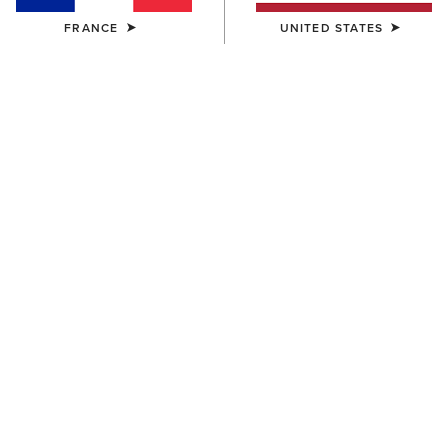
FRANCE
UNITED STATES
Tableau des tailles
TAILLE