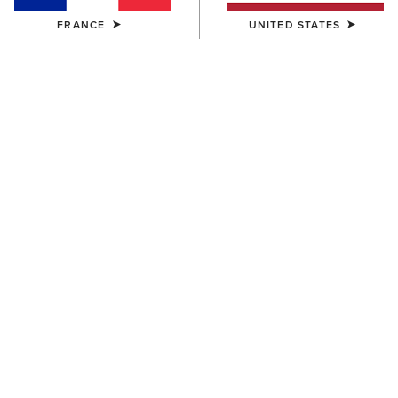
FRANCE
UNITED STATES
Tableau des tailles
TAILLE