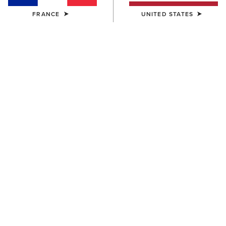
FRANCE
UNITED STATES
COULEUR:
FOREST GREEN