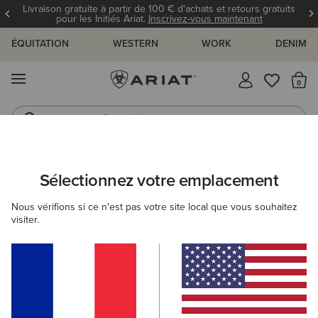
Livraison gratuite à partir de 100 € d'achats et retours gratuits
pour les Initiés Ariat.
Inscrivez-vous maintenant
ÉQUITATION
WESTERN
WORK
DENIM
MENU
Il
Bottes Western
Jeans
FEMME
ÉQUITATION
ACCESSOIRES
CHAPEAUX
Sélectionnez votre emplacement
C
Sterling Cap
Nous vérifions si ce n'est pas votre site local que vous souhaitez
visiter.
35,00 €
(3)