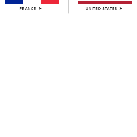
FRANCE
UNITED STATES
COULEUR:
PEAR SORBET