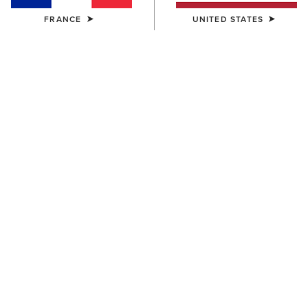
FRANCE
UNITED STATES
COULEUR:
SEPIA ROSE