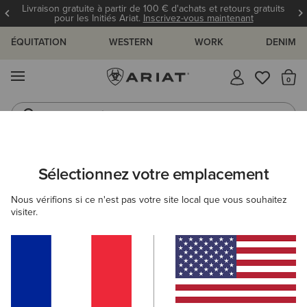
Livraison gratuite à partir de 100 € d'achats et retours gratuits
pour les Initiés Ariat.
Inscrivez-vous maintenant
ÉQUITATION
WESTERN
WORK
DENIM
MENU
Il
Jeans
Bottes
FEMME
ÉQUITATION
VÊTEMENTS
SWEAT-SHIRTS & SWEAT
Sélectionnez votre emplacement
C
Martine Sweatshirt
Nous vérifions si ce n'est pas votre site local que vous souhaitez
visiter.
55,00 €
(4)