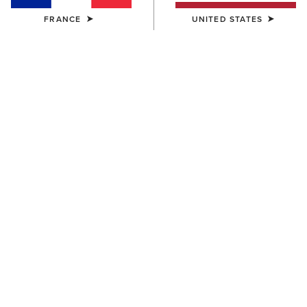
FRANCE
UNITED STATES
COULEUR:
CRUSHED PEANUT