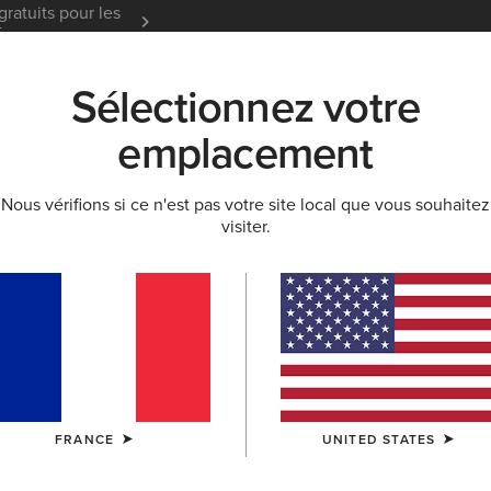
gratuits pour les
Garantie 12 mois
En Savoir
t
Sélectionnez votre
K
NOUVEAUTÉS & SÉLECTIONS
ARIAT LIFE
OU
emplacement
ES
Nous vérifions si ce n'est pas votre site local que vous souhaitez
visiter.
Palisade L
360,00 €
(13)
COULEUR:
BLA
FRANCE
UNITED STATES
TAILLE