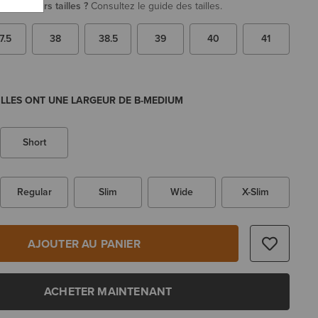
re plusieurs tailles ?
Consultez le guide des tailles.
7.5
38
38.5
39
40
41
ILLES ONT UNE LARGEUR DE B-MEDIUM
Short
Regular
Slim
Wide
X-Slim
AJOUTER AU PANIER
ACHETER MAINTENANT