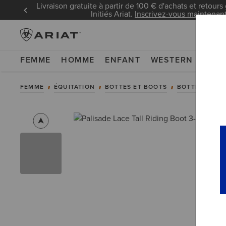
Livraison gratuite à partir de 100 € d'achats et retours 
Initiés Ariat.
Inscrivez-vous maintenan
FEMME
HOMME
ENFANT
WESTERN
WOR
FEMME
ÉQUITATION
BOTTES ET BOOTS
BOTTES HAUT