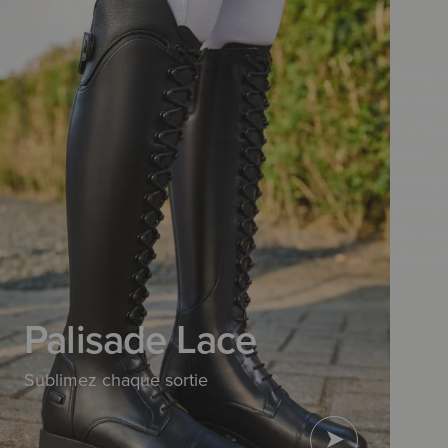
Nouve
modèl
compl
une v
chaus
offra
mesur
étonn
Palisade Lace
Sublimez chaque sortie