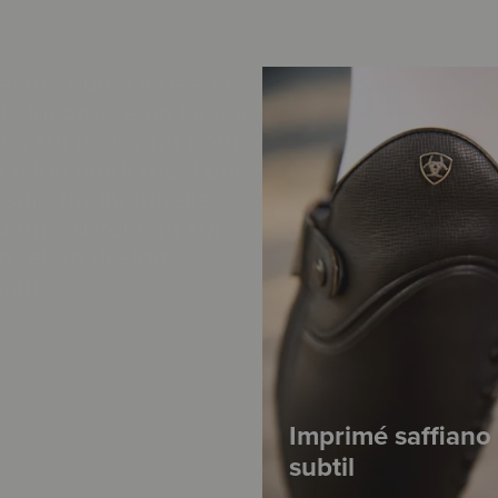
auté audacieuse, ce
e incorpore un laçage
et sur le devant pour
ersion moderne d’une
sure traditionnelle,
nt un ajustement sur
e et un design
ant.
Imprimé saffiano
subtil