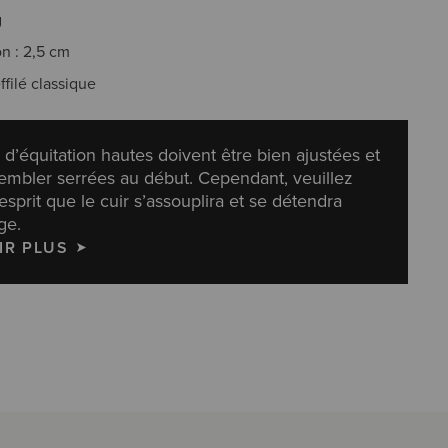
g
on : 2,5 cm
ffilé classique
 d’équitation hautes doivent être bien ajustées et
embler serrées au début. Cependant, veuillez
’esprit que le cuir s’assouplira et se détendra
ge.
IR PLUS