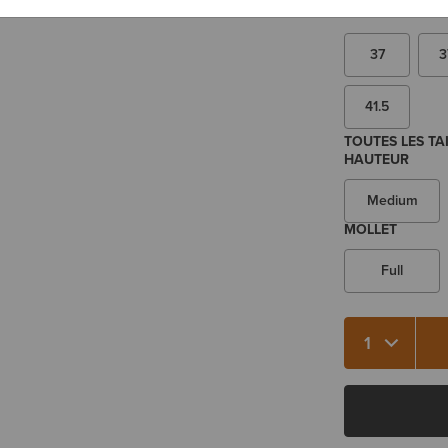
Vous hésitez ent
37
3
41.5
TOUTES LES TA
HAUTEUR
Medium
MOLLET
Full
Qté 1