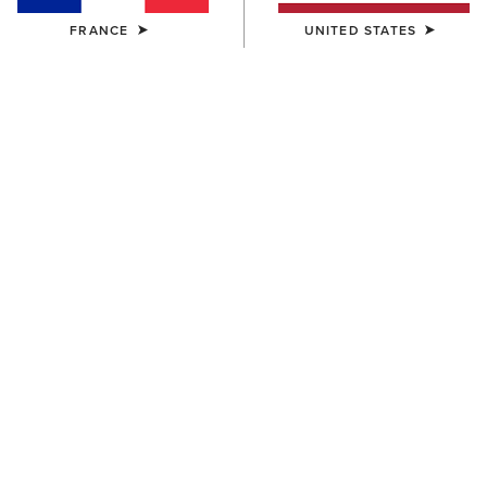
FRANCE
UNITED STATES
COULEUR:
NAVY
Tableau des tailles