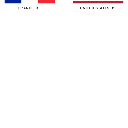
FRANCE
UNITED STATES
COULEUR:
PEANUT|WORN DENIM