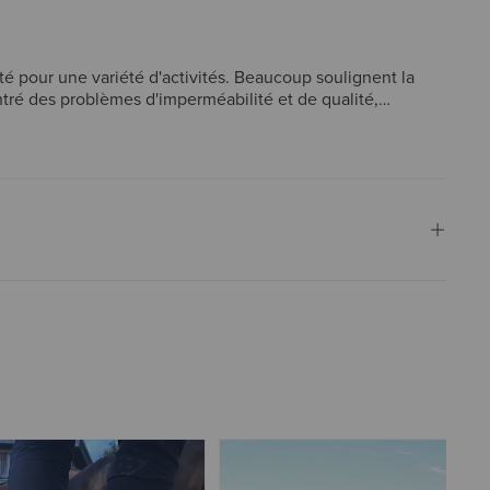
ité pour une variété d'activités. Beaucoup soulignent la
tré des problèmes d'imperméabilité et de qualité,
que les bottes ne correspondaient pas à leur taille
 et une excellente protection, bien qu'un sous-ensemble de