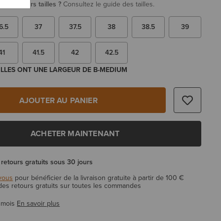
re plusieurs tailles ?
Consultez le guide des tailles.
6.5
37
37.5
38
38.5
39
41
41.5
42
42.5
ILLES ONT UNE LARGEUR DE B-MEDIUM
AJOUTER AU PANIER
ACHETER MAINTENANT
 retours gratuits sous 30 jours
vous
pour bénéficier de la livraison gratuite à partir de 100 €
 des retours gratuits sur toutes les commandes
 mois
En savoir plus