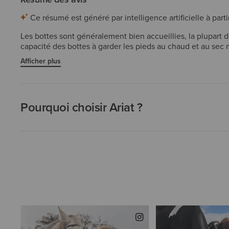
Ce résumé est généré par intelligence artificielle à partir
Les bottes sont généralement bien accueillies, la plupart de
capacité des bottes à garder les pieds au chaud et au sec
quelques-uns notant un craquèlement du cuir ou des semel
Afficher plus
réelle. Dans l'ensemble, les bottes sont considérées comm
clients ait eu des préoccupations concernant la durabilité 
Pourquoi choisir Ariat ?