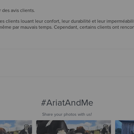
 des avis clients.
s clients louant leur confort, leur durabilité et leur imperméabil
 même par mauvais temps. Cependant, certains clients ont rencon
les rapidement usées. Un petit nombre ont également mentionné 
e de haute qualité et polyvalentes, offrant un excellent confort
et l'imperméabilité à long terme.