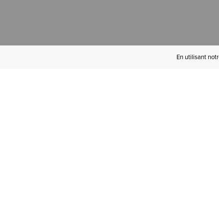
En utilisant not
Devenez Initié(e)
Ariat
Bénéficiez de la livraison gratuite à
partir de 100 € d'achats, des retours
gratuits et d'avantages exclusifs !­