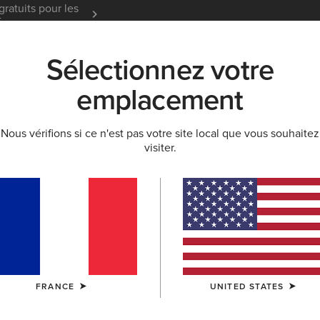
gratuits pour les
Garantie 12 mois
En Savoir
t
Sélectionnez votre
K
NOUVEAUTÉS & SÉLECTIONS
ARIAT LIFE
OU
emplacement
Nous vérifions si ce n'est pas votre site local que vous souhaitez
visiter.
Barnyard 
170,00 €
(140
COULEUR:
BL
FRANCE
UNITED STATES
TAILLE