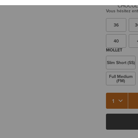
TAILLE
Vous hésitez ent
36
3
40
MOLLET
Slim Short (SS)
Full Medium
(FM)
Qté 1