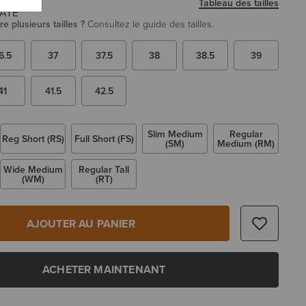
Tableau des tailles
re plusieurs tailles ?
Consultez le guide des tailles.
6.5
37
37.5
38
38.5
39
41
41.5
42.5
Slim Medium
Regular
Reg Short (RS)
Full Short (FS)
(SM)
Medium (RM)
Wide Medium
Regular Tall
(WM)
(RT)
AJOUTER AU PANIER
ACHETER MAINTENANT