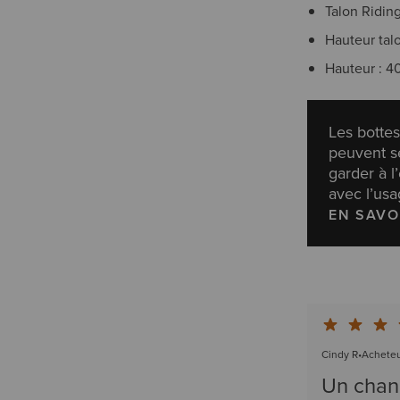
Talon Ridin
Hauteur tal
Hauteur : 4
Les bottes
peuvent s
garder à l
avec l’usa
EN SAVO
Cindy R
•
Acheteu
Un chang