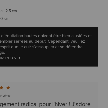
g
on : 2,5 cm
0,7 cm
 d’équitation hautes doivent être bien ajustées et
embler serrées au début. Cependant, veuillez
’esprit que le cuir s’assouplira et se détendra
ge.
IR PLUS
r Vérifié
ement radical pour l'hiver ! J'adore