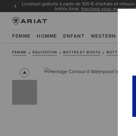
Livraison gratuite à partir de 100 € d'achats et retours 
Initiés Ariat.
Inscrivez-vous maintenan
FEMME
HOMME
ENFANT
WESTERN
WOR
FEMME
ÉQUITATION
BOTTES ET BOOTS
BOTTES ET B