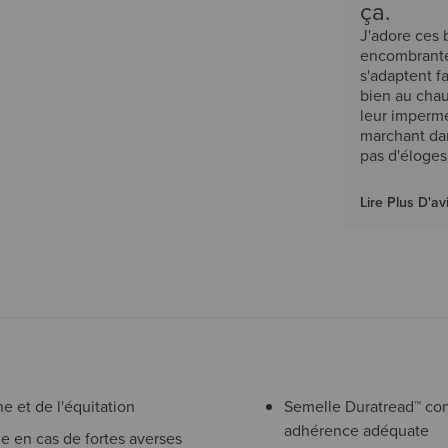
ça.
J'adore ces b
encombrante
s'adaptent f
bien au chau
leur impermé
marchant dan
pas d'éloges
Lire Plus D'av
e et de l'équitation
Semelle Duratread™ conçu
adhérence adéquate
e en cas de fortes averses