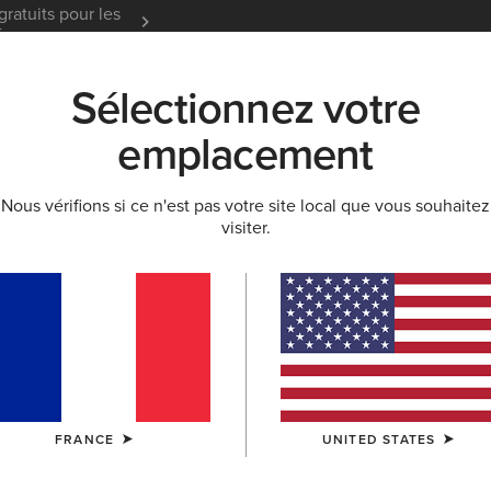
gratuits pour les
Garantie 12 mois
En Savoir
t
Sélectionnez votre
K
NOUVEAUTÉS & SÉLECTIONS
ARIAT LIFE
OU
emplacement
OOTS TOUT TEMPS
Nous vérifions si ce n'est pas votre site local que vous souhaitez
visiter.
Heritage C
Riding Bo
340,00 €
(34)
COULEUR:
BL
FRANCE
UNITED STATES