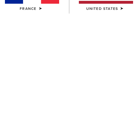
FRANCE
UNITED STATES
COULEUR:
BLACK/SLEET