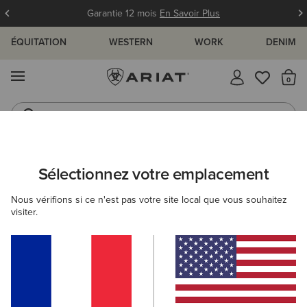
Garantie 12 mois
En Savoir Plus
ÉQUITATION
WESTERN
WORK
DENIM
MENU
Il
Bottes
Bottes de Pluie
FEMME
ACCESSOIRES
CHAUSSETTES
Sélectionnez votre emplacement
C
AriatTEK Slimline Performance Sock
Nous vérifions si ce n'est pas votre site local que vous souhaitez
visiter.
14,00 €
(52)