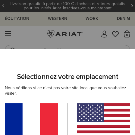
Livraison gratuite à partir de 100 € d'achats et retours gratuits
pour les Initiés Ariat.
Inscrivez-vous maintenant
ÉQUITATION
WESTERN
WORK
DENIM
MENU
Il
Bottes Western
Jeans
FEMME
ACCESSOIRES
GANTS
Sélectionnez votre emplacement
C
Insulated Tek Grip Gloves
Nous vérifions si ce n'est pas votre site local que vous souhaitez
visiter.
52,00 €
(58)