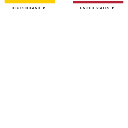
DEUTSCHLAND
UNITED STATES
DAMEN
DAMEN
Ariat Bull Rider Arched T-Shirt
Cowgirl at Heart T-Shirt
30,00 €
35,00 €
DAMEN
DAMEN
Star Spangled Rodeo T-Shirt
Cool It T-Shirt
35,00 €
30,00 €