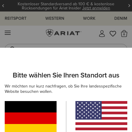
Kostenloser Standardversand ab 100 € & kostenlose
Rücksendungen für Ariat Insider
Jetzt anmelden
REITSPORT
WESTERN
WORK
DENIM
MENÜ
S
Reitstiefel
Jeans
ARIAT
WESTERN
WESTERNBEKLEIDUNG FÜR DAMEN
TOPS
Bitte wählen Sie Ihren Standort aus
C
Western T-Shirts für Damen
Wir möchten nur kurz nachfragen, ob Sie Ihre landesspezifische
Website besuchen wollen.
Westernhemden
Jacken
Denim
Hoodies & Swe
17 ARTIKEL
Filter & Sortieren