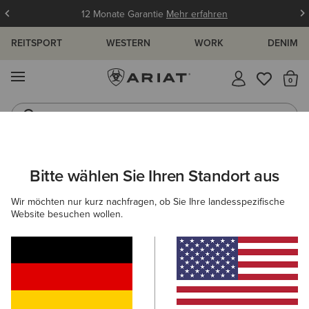
12 Monate Garantie
Mehr erfahren
REITSPORT
WESTERN
WORK
DENIM
MENÜ
S
Jeans
Westernstiefel
ARIAT
DAMEN
WORK
ARBEITSSCHUHE
KOMPOSITKAPPE
Bitte wählen Sie Ihren Standort aus
C
Kompositkappenstiefel für Damen
Wir möchten nur kurz nachfragen, ob Sie Ihre landesspezifische
Website besuchen wollen.
Sicherheitsschuhe
Stahlkappenstiefel
3 ARTIKEL
Filter & Sortieren