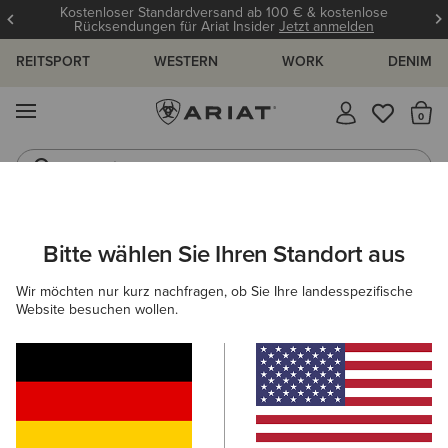
Kostenloser Standardversand ab 100 € & kostenlose
Rücksendungen für Ariat Insider
Jetzt anmelden
REITSPORT
WESTERN
WORK
DENIM
MENÜ
S
Jeans
Westernstiefel
ARIAT
DAMEN
WESTERN
SCHUHE
WESTERN FASHION
Bitte wählen Sie Ihren Standort aus
C
Fashion-Westernstiefel für Damen
Wir möchten nur kurz nachfragen, ob Sie Ihre landesspezifische
Website besuchen wollen.
Performance
Freizeitschuhe
Filter & Sortieren
54 ARTIKEL