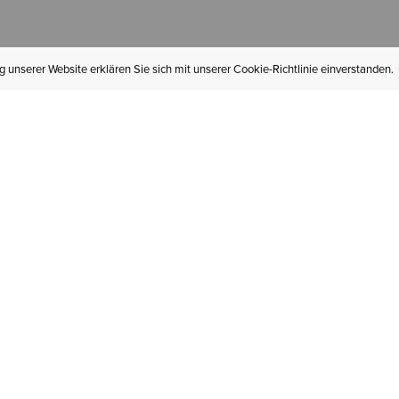
 unserer Website erklären Sie sich mit unserer Cookie-Richtlinie einverstanden.
MEIN KONTO
I
BESTELLSTATUS
RÜCKSENDUNGEN
Mein Konto
Hä
Newsletteranmeldung
In
GESCHENKGUTSCHEINE
Für später gespeichert
Jo
LIEFERUNG & VERSAND
Ariat Insider
Gr
GARANTIE
Ariat weiterempfehlen
Tr
KLARNA