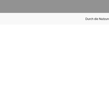
Durch die Nutzung
Werden Sie
Mitglied bei Ariat
Insider
Kostenloser Versand ab 100 €,