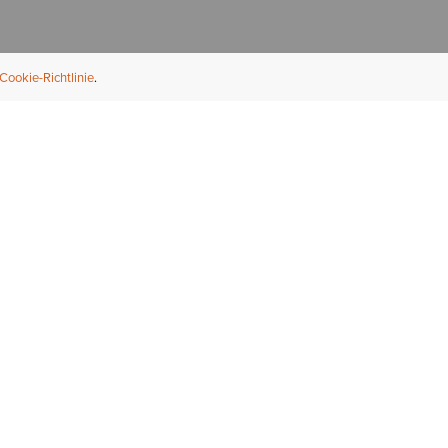
Cookie-Richtlinie
NFORMATION
ÜBER UNS
ndler finden
Über Ariat
ternational
Nachhaltigkeit
bs & Karriere
Presse
ößentabellen
Athleten
ue Fit