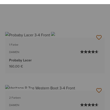
1 Farbe
DAMEN
Probaby Lacer
160,00 €
BESTSELLER
2 Farben
DAMEN