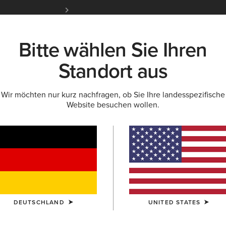
Kostenloser Standardversand ab 100 € & ko
für Ariat Insider
Jetzt anme
Bitte wählen Sie Ihren
K
NEU & FEATURED
ARIAT LIFE
OUTLET
Standort aus
Wir möchten nur kurz nachfragen, ob Sie Ihre landesspezifische
LLER FÜR DAMEN
Website besuchen wollen.
 Bestseller für 
DEUTSCHLAND
UNITED STATES