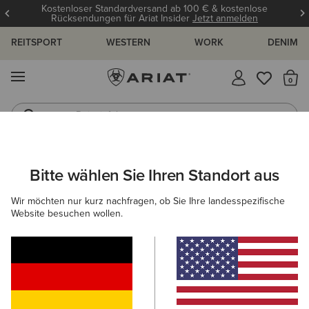
Kostenloser Standardversand ab 100 € & kostenlose
Rücksendungen für Ariat Insider
Jetzt anmelden
REITSPORT
WESTERN
WORK
DENIM
MENÜ
S
Reitstiefel
Jeans
ARIAT
WESTERNSTIEFEL BESTSELLER
WESTERN-BESTSELLE
Bitte wählen Sie Ihren Standort aus
C
Westernstiefel Bestseller für Damen
Wir möchten nur kurz nachfragen, ob Sie Ihre landesspezifische
Website besuchen wollen.
Western-Bestseller Für Herren
Filter & Sortieren
6 ARTIKEL