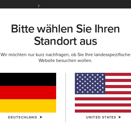
Kostenloser Standardversand ab 100 € & ko
für Ariat Insider
Jetzt anme
Bitte wählen Sie Ihren
K
NEU & FEATURED
ARIAT LIFE
OUTLET
Standort aus
Wir möchten nur kurz nachfragen, ob Sie Ihre landesspezifische
 GELDBÖRSEN
Website besuchen wollen.
en & Geldbörse
DEUTSCHLAND
UNITED STATES