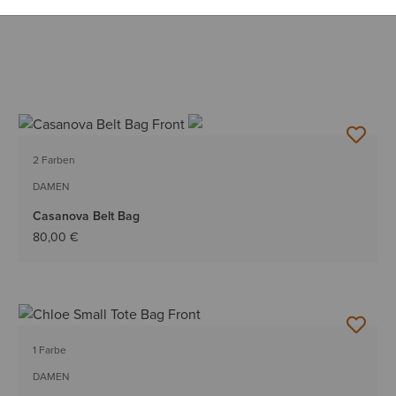
2 Farben
DAMEN
Casanova Belt Bag
80,00 €
1 Farbe
DAMEN