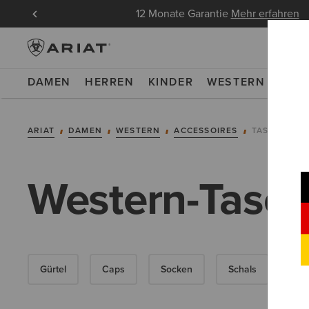
ndungen
12 Monate Garantie
Mehr erfahren
DAMEN
HERREN
KINDER
WESTERN
WOR
ARIAT
DAMEN
WESTERN
ACCESSOIRES
TASCHEN &
Western-Tasch
Gürtel
Caps
Socken
Schals