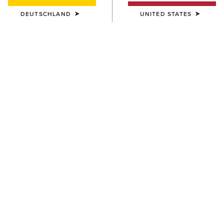
DEUTSCHLAND
UNITED STATES
DAMEN
DAMEN
Margo Crossbody Bag
Teagan Large Crossbody Bag
200,00 €
160,00 €
DAMEN
DAMEN
Teagan Small Crossbody Bag
Chloe Small Tote Bag
130,00 €
90,00 €