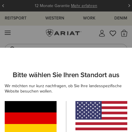
12 Monate Garantie
Mehr erfahren
REITSPORT
WESTERN
WORK
DENIM
MENÜ
S
Westernstiefel
Gummistiefel
ARIAT
DAMEN
WESTERN
ACCESSOIRES
TASCHEN & GE
Bitte wählen Sie Ihren Standort aus
C
Western-Taschen & Geldbörsen für
Wir möchten nur kurz nachfragen, ob Sie Ihre landesspezifische
Damen
Website besuchen wollen.
Gürtel
Caps
Socken
Schals
Filter & Sortieren
8 ARTIKEL