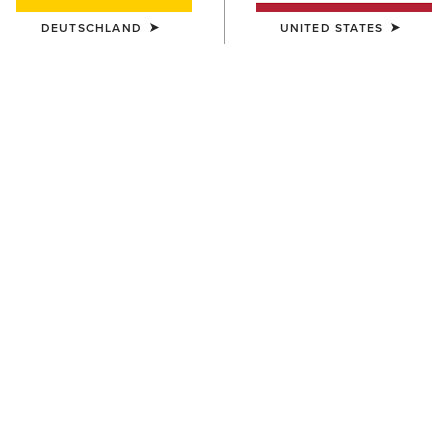
DEUTSCHLAND
UNITED STATES
DAMEN
DAMEN
Aptos Vent 2.0 Show Shirt
Allure Show Shirt
55,00 €
70,00 €
DAMEN
DAMEN
Allure Show Shirt
Aptos Vent 2.0 Show Shirt
70,00 €
55,00 €