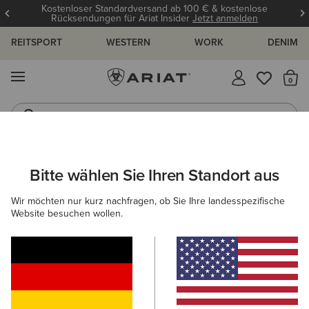
Kostenloser Standardversand ab 100 € & kostenlose
Rücksendungen für Ariat Insider
Jetzt anmelden
REITSPORT
WESTERN
WORK
DENIM
MENÜ
S
Jeans
Westernstiefel
ARIAT
DAMEN
FEATURED
TURNIER-KOLLEKTION
Bitte wählen Sie Ihren Standort aus
C
Turnierkollektion für Damen
Wir möchten nur kurz nachfragen, ob Sie Ihre landesspezifische
Website besuchen wollen.
Reitkollektion Für Warme Tage
Für Warme Tage
Für 
Filter & Sortieren
39 ARTIKEL